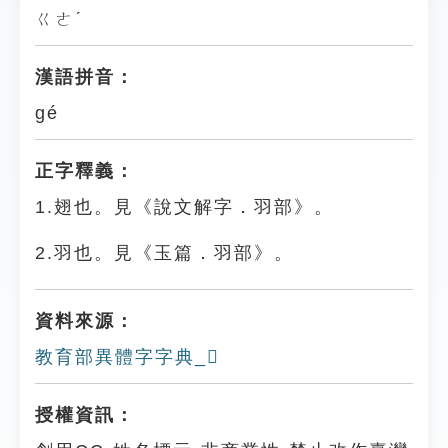
ㄍㄜˊ
漢語拼音：
gé
正字釋義：
1.翅也。見《說文解字．羽部》。
2.羽也。見《玉篇．羽部》。
資料來源：
教育部異體字字典_𦑜
授權資訊：