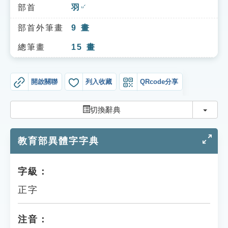
索引選單
部首
羽
ㄩˇ
知識索引
部首外筆畫
9
畫
單字索引
總筆畫
15
畫
生命大百科索引
開啟關聯
列入收藏
QRcode分享
遊戲專區
切換
切換辭典
教學應用
教育部異體字字典
貓頭鷹博士
字級：
正字
注音：