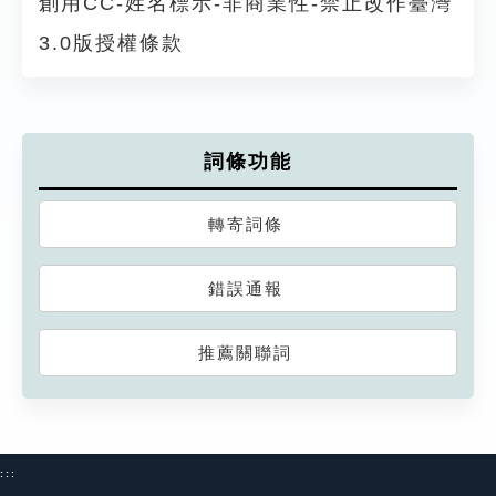
創用CC-姓名標示-非商業性-禁止改作臺灣
3.0版授權條款
詞條功能
轉寄詞條
錯誤通報
推薦關聯詞
:::