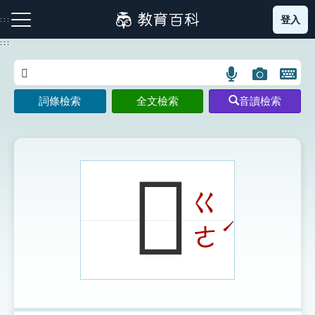
跳
登入
:::
到
主
:::
要
內
語
圖
開
容
注音索引圖示
筆畫索引圖示
部首索引表圖示
言
片
啟
詞條檢索
全文檢索
音讀檢索
搜
搜
鍵
尋
尋
盤
圖
圖
圖
示
示
示
𦑜
ㄍ
網站導覽
ˊ
ㄜ
生字詞彙表
成語故事