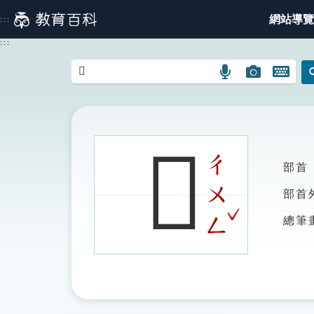
跳
網站導覽
:::
到
主
:::
要
內
語
圖
開
容
言
片
啟
搜
搜
鍵
尋
尋
盤
圖
圖
圖
𦑝
示
示
示
ㄔ
部首
ㄨ
部首
ˇ
ㄥ
總筆