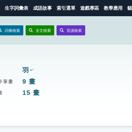
生字詞彙表
成語故事
索引選單
遊戲專區
教學應用
貓
詞條檢索
全文檢索
音讀檢索
羽
ㄩˇ
9
畫
外筆畫
15
畫
畫