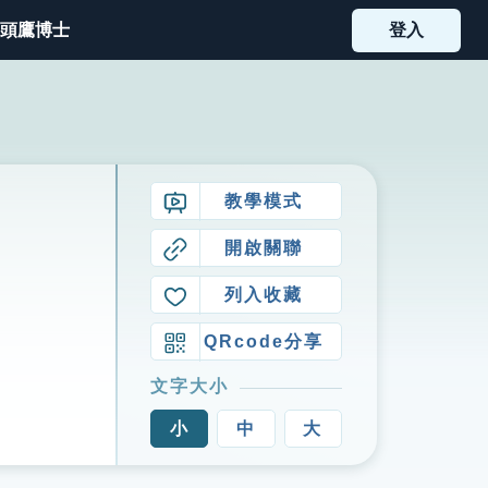
頭鷹博士
登入
教學模式
開啟關聯
列入收藏
QRcode分享
文字大小
小
中
大