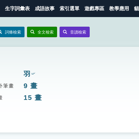
生字詞彙表
成語故事
索引選單
遊戲專區
教學應用
貓
詞條檢索
全文檢索
音讀檢索
羽
ㄩˇ
9
畫
外筆畫
15
畫
畫