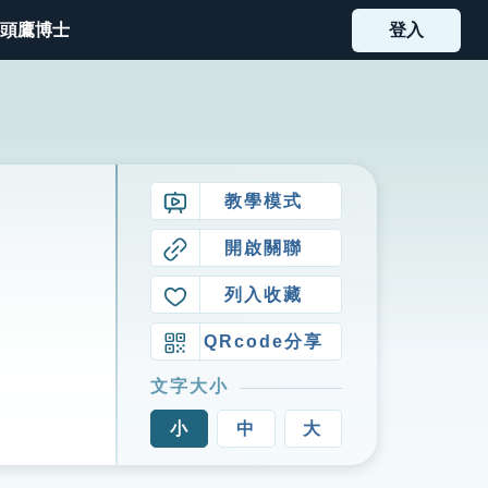
頭鷹博士
登入
教學模式
開啟關聯
列入收藏
QRcode分享
文字大小
小
中
大