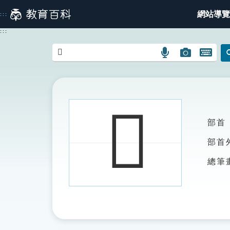
跳
網站導覽
:::
到
主
:::
要
內
語
圖
開
容
言
片
啟
搜
搜
鍵
尋
尋
盤
圖
圖
圖
𦑢
示
示
示
部首
部首
總筆