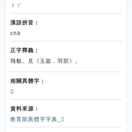
ㄔㄚ
漢語拼音：
chā
正字釋義：
飛貌。見《玉篇．羽部》。
相關異體字：
𦑪
資料來源：
教育部異體字字典_𦑣