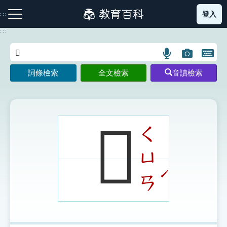
跳
登入
:::
到
主
:::
要
內
語
圖
開
容
注音索引圖示
筆畫索引圖示
部首索引表圖示
言
片
啟
詞條檢索
全文檢索
音讀檢索
搜
搜
鍵
尋
尋
盤
圖
圖
圖
示
示
示
𦓰
ㄑ
ㄩ
網站導覽
ˊ
ㄢ
生字詞彙表
成語故事