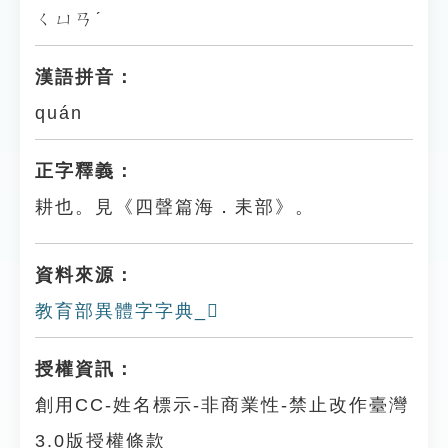
ㄑㄩㄢˊ
漢語拼音：
quán
正字釋義：
耕也。見《四聲篇海．耒部》。
資料來源：
教育部異體字字典_𦓰
授權資訊：
創用CC-姓名標示-非商業性-禁止改作臺灣
3.0版授權條款