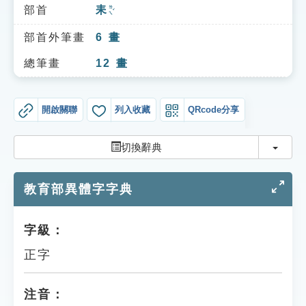
索引選單
部首
耒
ㄌㄟˇ
知識索引
部首外筆畫
6
畫
單字索引
總筆畫
12
畫
生命大百科索引
開啟關聯
列入收藏
QRcode分享
遊戲專區
切換
切換辭典
教學應用
教育部異體字字典
貓頭鷹博士
字級：
正字
注音：