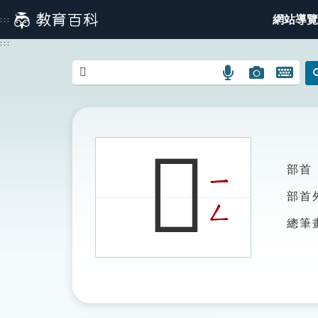
跳
網站導覽
:::
到
主
:::
要
內
語
圖
開
容
言
片
啟
搜
搜
鍵
尋
尋
盤
圖
圖
圖
𦔃
示
示
示
部首
ㄧ
部首
ㄥ
總筆