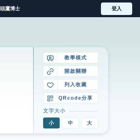
頭鷹博士
登入
教學模式
開啟關聯
列入收藏
QRcode分享
文字大小
小
中
大