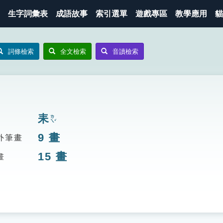
生字詞彙表
成語故事
索引選單
遊戲專區
教學應用
貓
詞條檢索
全文檢索
音讀檢索
耒
ㄌㄟˇ
9
畫
外筆畫
15
畫
畫