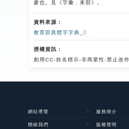
麥也。見《字彙．耒部》。
資料來源：
教育部異體字字典_𦔄
授權資訊：
創用CC-姓名標示-非商業性-禁止改作
網站導覽
服務簡介
聯絡我們
版權聲明