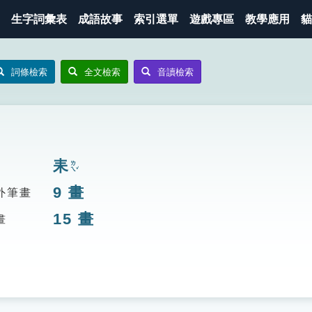
生字詞彙表
成語故事
索引選單
遊戲專區
教學應用
貓
詞條檢索
全文檢索
音讀檢索
耒
ㄌㄟˇ
9
畫
外筆畫
15
畫
畫