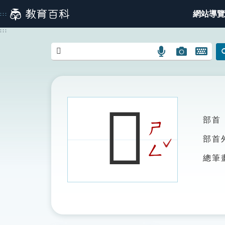
跳
網站導覽
:::
到
主
:::
要
內
語
圖
開
容
言
片
啟
搜
搜
鍵
尋
尋
盤
圖
圖
圖
𦔄
示
示
示
部首
ㄕ
ˇ
部首
ㄥ
總筆