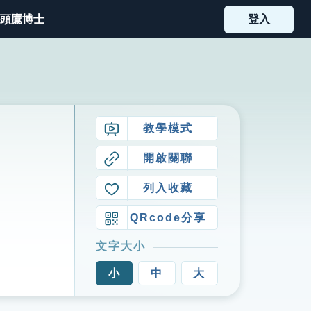
頭鷹博士
登入
教學模式
開啟關聯
列入收藏
QRcode分享
文字大小
小
中
大