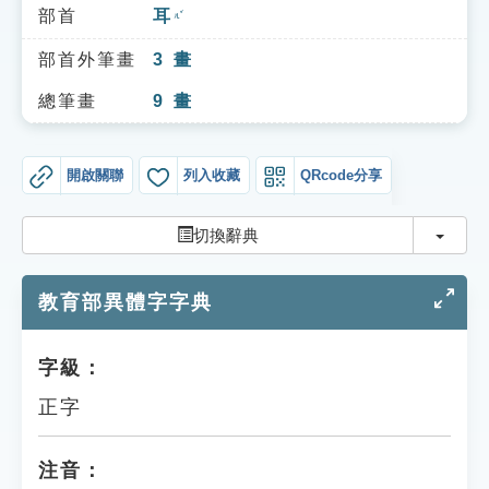
索引選單
部首
耳
ㄦˇ
知識索引
部首外筆畫
3
畫
單字索引
總筆畫
9
畫
生命大百科索引
開啟關聯
列入收藏
QRcode分享
遊戲專區
切換
切換辭典
教學應用
教育部異體字字典
貓頭鷹博士
字級：
正字
注音：