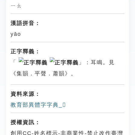
ㄧㄠ
漢語拼音：
yāo
正字釋義：
「
」：耳鳴。見
《集韻．平聲．蕭韻》。
資料來源：
教育部異體字字典_𦔷
授權資訊：
創用CC-姓名標示-非商業性-禁止改作臺灣