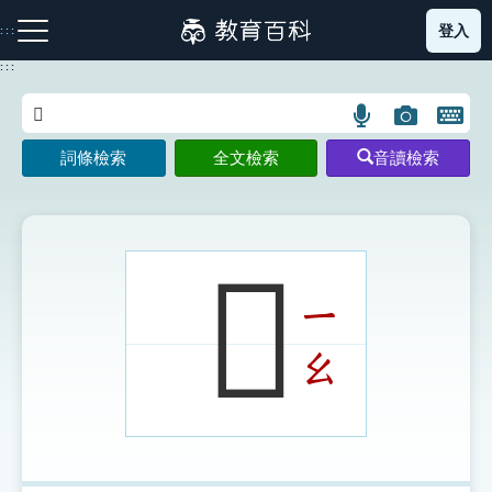
跳
登入
:::
到
主
:::
要
內
語
圖
開
容
注音索引圖示
筆畫索引圖示
部首索引表圖示
言
片
啟
詞條檢索
全文檢索
音讀檢索
搜
搜
鍵
尋
尋
盤
圖
圖
圖
示
示
示
𦔷
ㄧ
網站導覽
ㄠ
生字詞彙表
成語故事