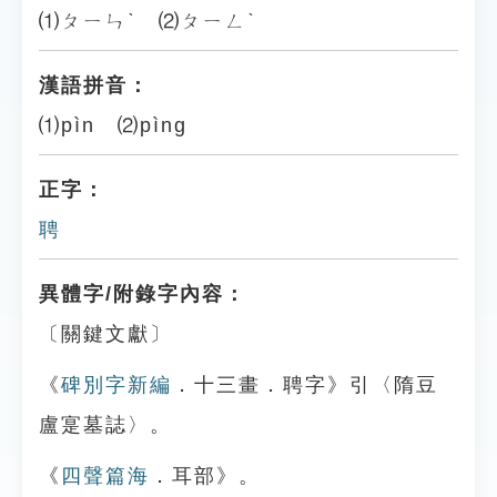
⑴ㄆㄧㄣˋ ⑵ㄆㄧㄥˋ
漢語拼音：
⑴pìn ⑵pìng
正字：
聘
異體字/附錄字內容：
〔關鍵文獻〕
《
碑別字新編
．十三畫．聘字》引〈隋豆
盧寔墓誌〉。
《
四聲篇海
．耳部》。