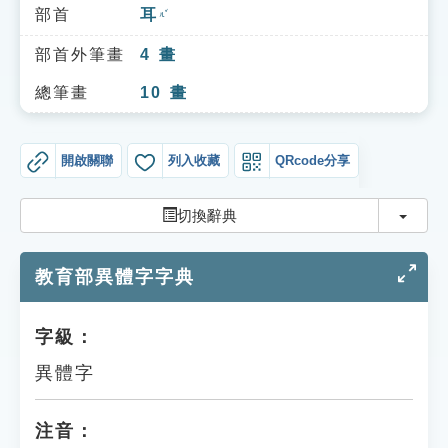
索引選單
部首
耳
ㄦˇ
知識索引
部首外筆畫
4
畫
單字索引
總筆畫
10
畫
生命大百科索引
開啟關聯
列入收藏
QRcode分享
遊戲專區
切換
切換辭典
教學應用
教育部異體字字典
貓頭鷹博士
字級：
異體字
注音：