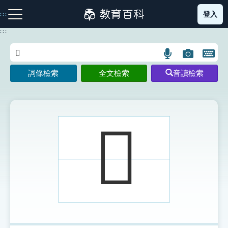
跳
登入
:::
到
主
:::
要
內
語
圖
開
容
注音索引圖示
筆畫索引圖示
部首索引表圖示
言
片
啟
詞條檢索
全文檢索
音讀檢索
搜
搜
鍵
尋
尋
盤
圖
圖
圖
示
示
示
𦕊
網站導覽
生字詞彙表
成語故事