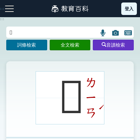
跳
登入
:::
到
主
:::
要
內
語
圖
開
容
注音索引圖示
筆畫索引圖示
部首索引表圖示
言
片
啟
詞條檢索
全文檢索
音讀檢索
搜
搜
鍵
尋
尋
盤
圖
圖
圖
示
示
示
𦕱
ㄌ
ㄧ
網站導覽
ˊ
ㄢ
生字詞彙表
成語故事