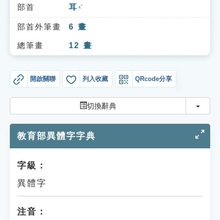
索引選單
部首
耳
ㄦˇ
知識索引
部首外筆畫
6
畫
單字索引
總筆畫
12
畫
生命大百科索引
開啟關聯
列入收藏
QRcode分享
遊戲專區
切換
切換辭典
教學應用
教育部異體字字典
貓頭鷹博士
字級：
異體字
注音：