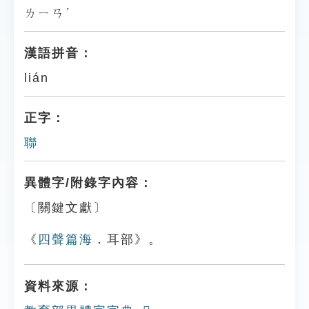
ㄌㄧㄢˊ
漢語拼音：
lián
正字：
聯
異體字/附錄字內容：
〔關鍵文獻〕
《
四聲篇海
．耳部》。
資料來源：