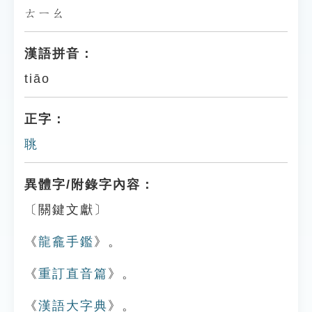
ㄊㄧㄠ
漢語拼音：
tiāo
正字：
聎
異體字/附錄字內容：
〔關鍵文獻〕
《
龍龕手鑑
》。
《
重訂直音篇
》。
《
漢語大字典
》。