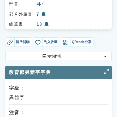
索引選單
部首
耳
ㄦˇ
知識索引
部首外筆畫
7
畫
單字索引
總筆畫
13
畫
生命大百科索引
開啟關聯
列入收藏
QRcode分享
遊戲專區
切換
切換辭典
教學應用
教育部異體字字典
貓頭鷹博士
字級：
異體字
注音：