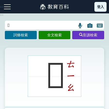
跳
登入
:::
到
主
:::
要
內
語
圖
開
容
注音索引圖示
筆畫索引圖示
部首索引表圖示
言
片
啟
詞條檢索
全文檢索
音讀檢索
搜
搜
鍵
尋
尋
盤
圖
圖
圖
示
示
示
𦖅
ㄊ
ㄧ
網站導覽
ㄠ
生字詞彙表
成語故事