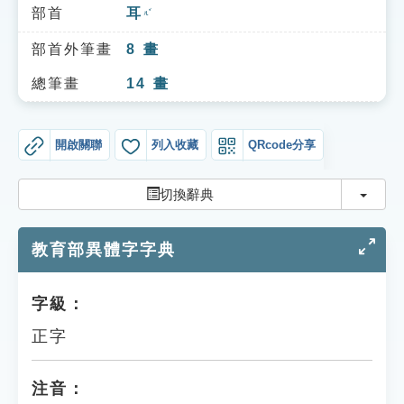
索引選單
部首
耳
ㄦˇ
知識索引
部首外筆畫
8
畫
單字索引
總筆畫
14
畫
生命大百科索引
開啟關聯
列入收藏
QRcode分享
遊戲專區
切換
切換辭典
教學應用
教育部異體字字典
貓頭鷹博士
字級：
正字
注音：