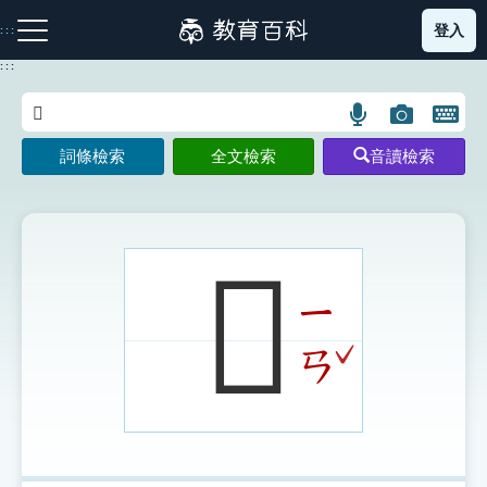
跳
登入
:::
到
主
:::
要
內
語
圖
開
容
注音索引圖示
筆畫索引圖示
部首索引表圖示
言
片
啟
詞條檢索
全文檢索
音讀檢索
搜
搜
鍵
尋
尋
盤
圖
圖
圖
示
示
示
𦖈
ㄧ
網站導覽
ˇ
ㄢ
生字詞彙表
成語故事