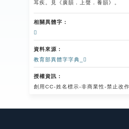
耳疾。見《廣韻．上聲．養韻》。
相關異體字：
𦕋
資料來源：
教育部異體字字典_𦖉
授權資訊：
創用CC-姓名標示-非商業性-禁止改作