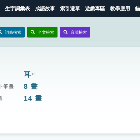
生字詞彙表
成語故事
索引選單
遊戲專區
教學應用
貓
詞條檢索
全文檢索
音讀檢索
耳
ㄦˇ
8
畫
外筆畫
14
畫
畫