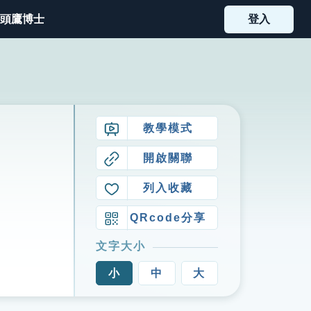
頭鷹博士
登入
教學模式
開啟關聯
列入收藏
QRcode分享
文字大小
小
中
大