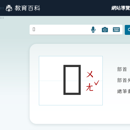
跳
網站導覽
:::
到
主
:::
要
內
語
圖
開
容
言
片
啟
搜
搜
鍵
尋
尋
盤
圖
圖
圖
𦖉
示
示
示
部首
ㄨ
ˇ
部首
ㄤ
總筆