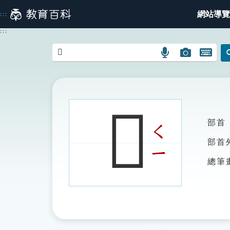
跳
網站導覽
:::
到
主
:::
要
內
語
圖
開
容
言
片
啟
搜
搜
鍵
尋
尋
盤
圖
圖
圖
𦖊
示
示
示
部首
ㄑ
部首
ㄧ
總筆