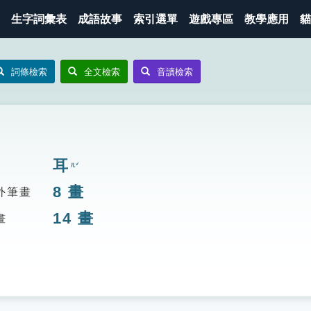
生字詞彙表
成語故事
索引選單
遊戲專區
教學應用
貓
詞條檢索
全文檢索
音讀檢索
耳
ㄦˇ
8
畫
外筆畫
14
畫
畫