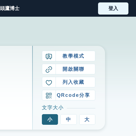
頭鷹博士
登入
教學模式
開啟關聯
列入收藏
QRcode分享
文字大小
小
中
大