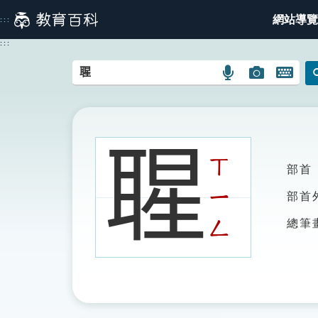
跳
網站導覽
:::
到
主
:::
要
內
語
圖
開
容
言
片
啟
搜
搜
鍵
尋
尋
盤
圖
圖
圖
𦖤
示
示
示
ㄒ
部首
ㄧ
部首
ㄥ
總筆