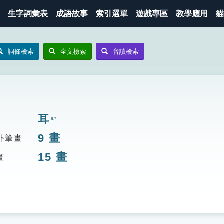
生字詞彙表
成語故事
索引選單
遊戲專區
教學應用
貓
詞條檢索
全文檢索
音讀檢索
耳
ㄦˇ
9
畫
外筆畫
15
畫
畫