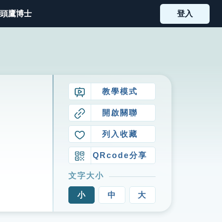
頭鷹博士
登入
教學模式
開啟關聯
列入收藏
QRcode分享
文字大小
小
中
大