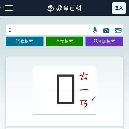
跳
登入
:::
到
主
:::
要
內
語
圖
開
容
注音索引圖示
筆畫索引圖示
部首索引表圖示
言
片
啟
詞條檢索
全文檢索
音讀檢索
搜
搜
鍵
尋
尋
盤
圖
圖
圖
示
示
示
𦗀
ㄊ
ㄧ
網站導覽
ˊ
ㄢ
生字詞彙表
成語故事