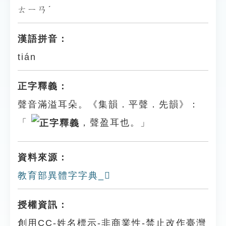
ㄊㄧㄢˊ
漢語拼音：
tián
正字釋義：
聲音滿溢耳朵。《集韻．平聲．先韻》：
「
，聲盈耳也。」
資料來源：
教育部異體字字典_𦗀
授權資訊：
創用CC-姓名標示-非商業性-禁止改作臺灣