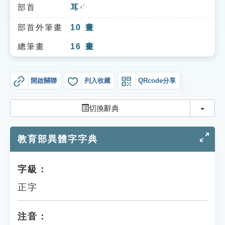
索引選單
部首
耳
ㄦˇ
知識索引
部首外筆畫
10
畫
單字索引
總筆畫
16
畫
生命大百科索引
開啟關聯
列入收藏
QRcode分享
遊戲專區
切換
切換辭典
教學應用
教育部異體字字典
貓頭鷹博士
字級：
正字
注音：