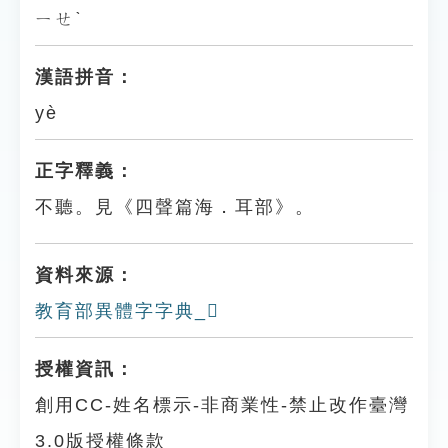
ㄧㄝˋ
漢語拼音：
yè
正字釋義：
不聽。見《四聲篇海．耳部》。
資料來源：
教育部異體字字典_𦗍
授權資訊：
創用CC-姓名標示-非商業性-禁止改作臺灣
3.0版授權條款