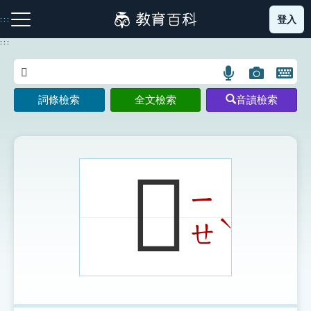
跳
登入
:::
到
主
:::
要
內
語
圖
開
容
注音索引圖示
筆畫索引圖示
部首索引表圖示
言
片
啟
詞條檢索
全文檢索
音讀檢索
搜
搜
鍵
尋
尋
盤
圖
圖
圖
示
示
示
𦗍
ㄧ
網站導覽
ˋ
ㄝ
生字詞彙表
成語故事