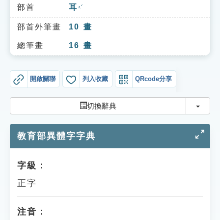
索引選單
部首
耳
ㄦˇ
知識索引
部首外筆畫
10
畫
單字索引
總筆畫
16
畫
生命大百科索引
開啟關聯
列入收藏
QRcode分享
遊戲專區
切換
切換辭典
教學應用
教育部異體字字典
貓頭鷹博士
字級：
正字
注音：