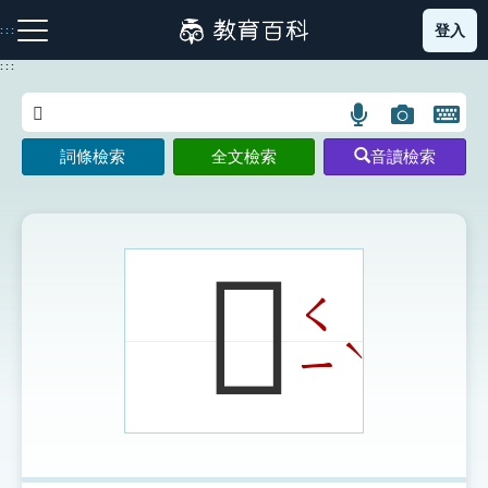
跳
登入
:::
到
主
:::
要
內
語
圖
開
容
注音索引圖示
筆畫索引圖示
部首索引表圖示
言
片
啟
詞條檢索
全文檢索
音讀檢索
搜
搜
鍵
尋
尋
盤
圖
圖
圖
示
示
示
𦗶
ㄑ
網站導覽
ˋ
ㄧ
生字詞彙表
成語故事