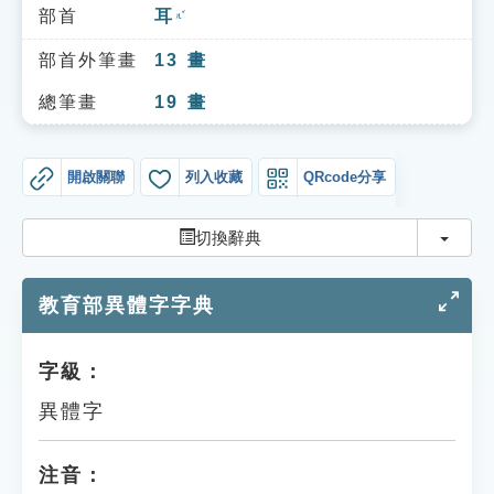
索引選單
部首
耳
ㄦˇ
知識索引
部首外筆畫
13
畫
單字索引
總筆畫
19
畫
生命大百科索引
開啟關聯
列入收藏
QRcode分享
遊戲專區
切換
切換辭典
教學應用
教育部異體字字典
貓頭鷹博士
字級：
異體字
注音：