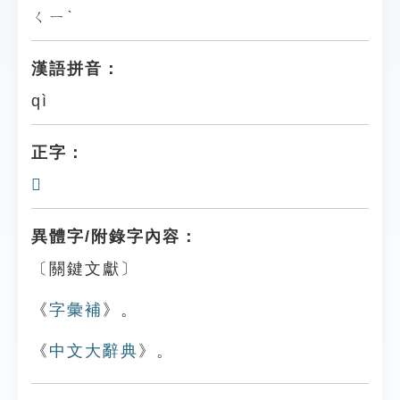
ㄑㄧˋ
漢語拼音：
qì
正字：
𥽳
異體字/附錄字內容：
〔關鍵文獻〕
《
字彙補
》。
《
中文大辭典
》。