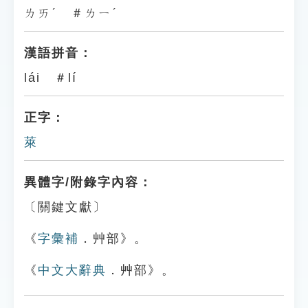
ㄌㄞˊ ＃ㄌㄧˊ
漢語拼音：
lái ＃lí
正字：
萊
異體字/附錄字內容：
〔關鍵文獻〕
《
字彙補
．艸部》。
《
中文大辭典
．艸部》。