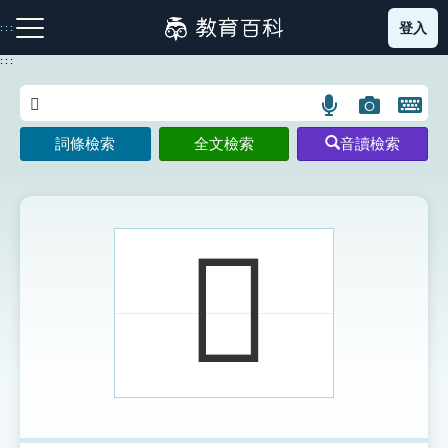
跳
登入
:::
到
主
:::
要
內
語
圖
開
容
注音索引圖示
筆畫索引圖示
部首索引表圖示
言
片
啟
詞條檢索
全文檢索
音讀檢索
搜
搜
鍵
尋
尋
盤
圖
圖
圖
示
示
示
𧄚
網站導覽
生字詞彙表
成語故事