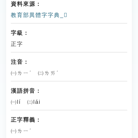
資料來源：
教育部異體字字典_𧄚
字級：
正字
注音：
㈠ㄌㄧˊ ㈡ㄌㄞˊ
漢語拼音：
㈠lí ㈡lái
正字釋義：
㈠ㄌㄧˊ