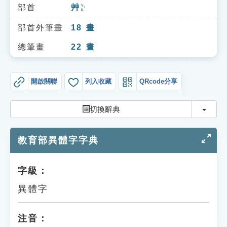
索引選單
部首
艸
ㄘㄠˇ
知識索引
部首外筆畫
18
畫
單字索引
總筆畫
22
畫
生命大百科索引
開啟關聯
列入收藏
QRcode分享
遊戲專區
切換
切換辭典
教學應用
教育部異體字字典
貓頭鷹博士
字級：
異體字
注音：