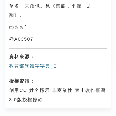
草名。夫蕦也。見《集韻．平聲．之
韻》。
㈡ㄌㄞˊ
@A03507
資料來源：
教育部異體字字典_𧄚
授權資訊：
創用CC-姓名標示-非商業性-禁止改作臺灣
3.0版授權條款