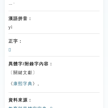
ㄧˋ
漢語拼音：
yì
正字：
𧅖
異體字/附錄字內容：
〔關鍵文獻〕
《
康熙字典
》。
資料來源：