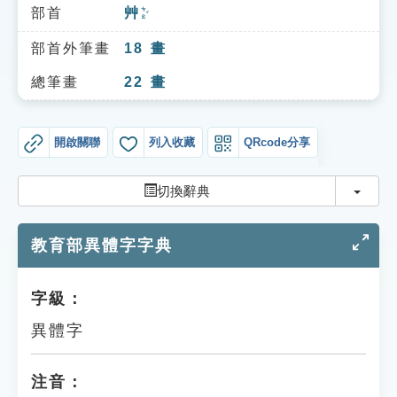
索引選單
部首
艸
ㄘㄠˇ
知識索引
部首外筆畫
18
畫
單字索引
總筆畫
22
畫
生命大百科索引
開啟關聯
列入收藏
QRcode分享
遊戲專區
切換
切換辭典
教學應用
教育部異體字字典
貓頭鷹博士
字級：
異體字
注音：