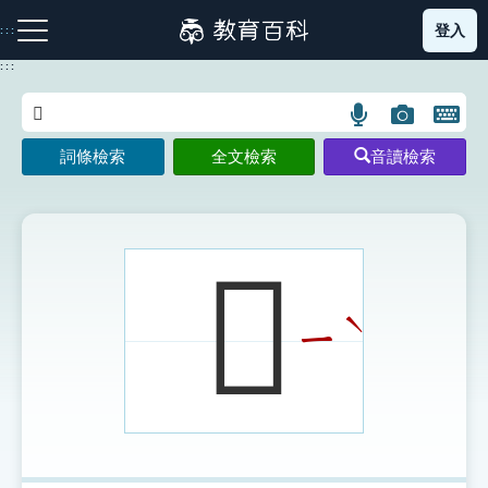
跳
登入
:::
到
主
:::
要
內
語
圖
開
容
注音索引圖示
筆畫索引圖示
部首索引表圖示
言
片
啟
詞條檢索
全文檢索
音讀檢索
搜
搜
鍵
尋
尋
盤
圖
圖
圖
示
示
示
𧄞
ˋ
ㄧ
網站導覽
生字詞彙表
成語故事