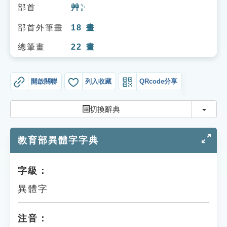
索引選單
部首
艸
ㄘㄠˇ
知識索引
部首外筆畫
18
畫
單字索引
總筆畫
22
畫
生命大百科索引
開啟關聯
列入收藏
QRcode分享
遊戲專區
切換
切換辭典
教學應用
教育部異體字字典
貓頭鷹博士
字級：
異體字
注音：