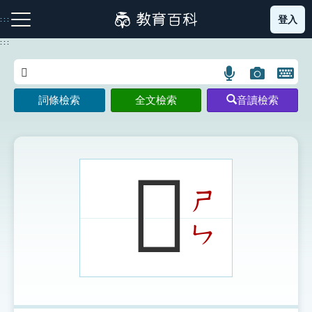
跳
登入
:::
到
主
:::
要
內
語
圖
開
容
注音索引圖示
筆畫索引圖示
部首索引表圖示
言
片
啟
詞條檢索
全文檢索
音讀檢索
搜
搜
鍵
尋
尋
盤
圖
圖
圖
示
示
示
𧄢
ㄕ
網站導覽
ㄣ
生字詞彙表
成語故事