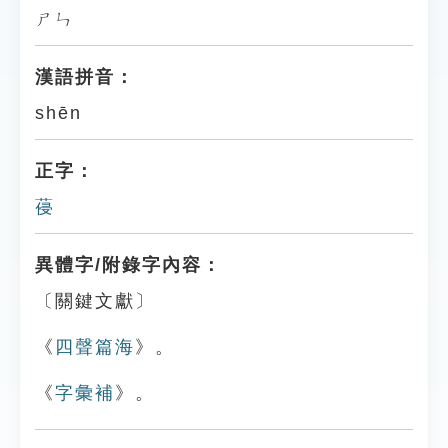
ㄕㄣ
漢語拼音：
shēn
正字：
葠
異體字/附錄字內容：
〔關鍵文獻〕
《
四聲篇海
》。
《
字彙補
》。