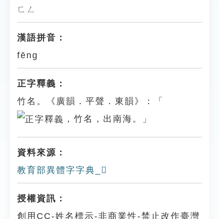
ㄈㄥ
漢語拼音：
fēng
正字釋義：
竹名。《廣韻．平聲．東韻》：「
，竹名，出南海。」
資料來源：
教育部異體字字典_𧆉
授權資訊：
創用CC-姓名標示-非商業性-禁止改作臺灣