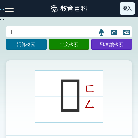
跳
登入
:::
到
主
:::
要
內
語
圖
開
容
注音索引圖示
筆畫索引圖示
部首索引表圖示
言
片
啟
詞條檢索
全文檢索
音讀檢索
搜
搜
鍵
尋
尋
盤
圖
圖
圖
示
示
示
𧆉
ㄈ
網站導覽
ㄥ
生字詞彙表
成語故事