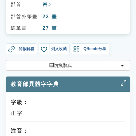
索引選單
部首
艸
ㄘㄠˇ
知識索引
部首外筆畫
23
畫
單字索引
總筆畫
27
畫
生命大百科索引
開啟關聯
列入收藏
QRcode分享
遊戲專區
切換
切換辭典
教學應用
教育部異體字字典
貓頭鷹博士
字級：
正字
注音：