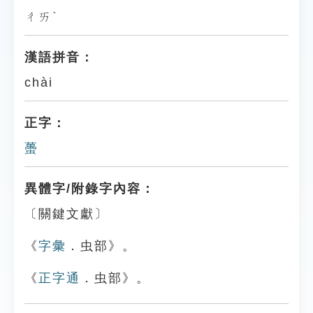
ㄔㄞˋ
漢語拼音：
chài
正字：
蠆
異體字/附錄字內容：
〔關鍵文獻〕
《
字彙
．虫部》。
《
正字通
．虫部》。