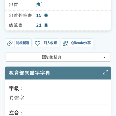
索引選單
ㄏㄨㄟˇ
部首
虫
知識索引
部首外筆畫
15
畫
單字索引
總筆畫
21
畫
生命大百科索引
開啟關聯
列入收藏
QRcode分享
遊戲專區
切換
切換辭典
教學應用
教育部異體字字典
貓頭鷹博士
字級：
異體字
注音：