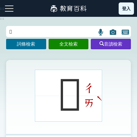
跳
登入
:::
到
主
:::
要
內
語
圖
開
容
注音索引圖示
筆畫索引圖示
部首索引表圖示
言
片
啟
詞條檢索
全文檢索
音讀檢索
搜
搜
鍵
尋
尋
盤
圖
圖
圖
示
示
示
𧓵
ㄔ
網站導覽
ˋ
ㄞ
生字詞彙表
成語故事