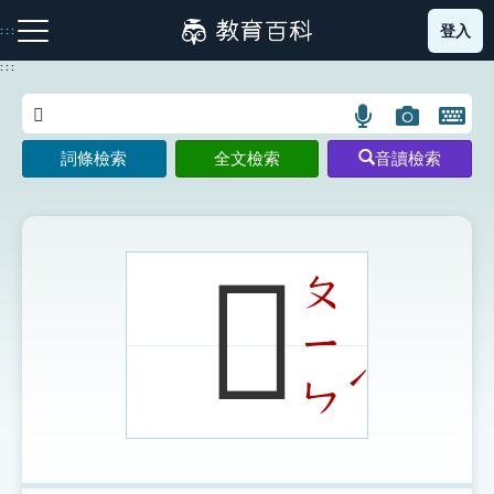
跳
登入
:::
到
主
:::
要
內
語
圖
開
容
注音索引圖示
筆畫索引圖示
部首索引表圖示
言
片
啟
詞條檢索
全文檢索
音讀檢索
搜
搜
鍵
尋
尋
盤
圖
圖
圖
示
示
示
𧔪
ㄆ
ㄧ
網站導覽
ˊ
ㄣ
生字詞彙表
成語故事