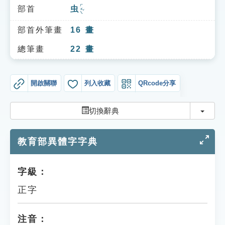
索引選單
ㄏㄨㄟˇ
部首
虫
知識索引
部首外筆畫
16
畫
單字索引
總筆畫
22
畫
生命大百科索引
開啟關聯
列入收藏
QRcode分享
遊戲專區
切換
切換辭典
教學應用
教育部異體字字典
貓頭鷹博士
字級：
正字
注音：