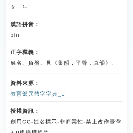
ㄆㄧㄣˊ
漢語拼音：
pín
正字釋義：
蟲名。負盤。見《集韻．平聲．真韻》。
資料來源：
教育部異體字字典_𧔪
授權資訊：
創用CC-姓名標示-非商業性-禁止改作臺灣
3.0版授權條款