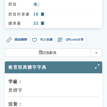
索引選單
ㄏㄨㄟˇ
部首
虫
知識索引
部首外筆畫
16
畫
單字索引
總筆畫
22
畫
生命大百科索引
開啟關聯
列入收藏
QRcode分享
遊戲專區
切換
切換辭典
教學應用
教育部異體字字典
貓頭鷹博士
字級：
異體字
注音：