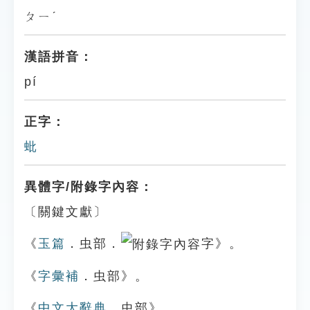
ㄆㄧˊ
漢語拼音：
pí
正字：
蚍
異體字/附錄字內容：
〔關鍵文獻〕
《
玉篇
．虫部．
字》。
《
字彙補
．虫部》。
《
中文大辭典
．虫部》。