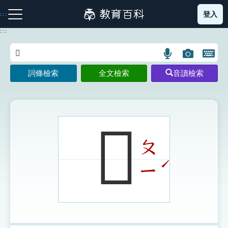
跳
登入
:::
到
主
:::
要
內
語
圖
開
容
注音索引圖示
筆畫索引圖示
部首索引表圖示
言
片
啟
詞條檢索
全文檢索
音讀檢索
搜
搜
鍵
尋
尋
盤
圖
圖
圖
示
示
示
𧔯
ㄆ
網站導覽
ˊ
ㄧ
生字詞彙表
成語故事