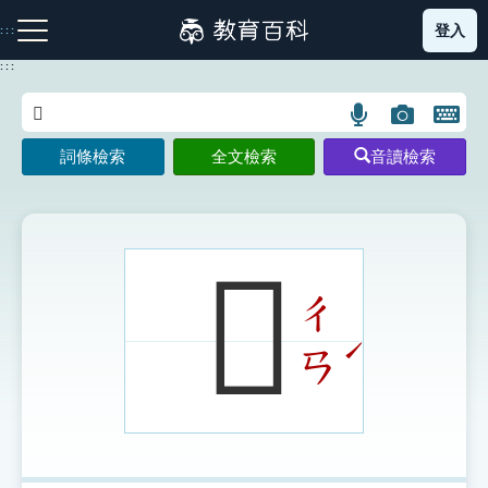
跳
登入
:::
到
主
:::
要
內
語
圖
開
容
注音索引圖示
筆畫索引圖示
部首索引表圖示
言
片
啟
詞條檢索
全文檢索
音讀檢索
搜
搜
鍵
尋
尋
盤
圖
圖
圖
示
示
示
𧕃
ㄔ
網站導覽
ˊ
ㄢ
生字詞彙表
成語故事