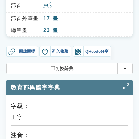
索引選單
ㄏㄨㄟˇ
部首
虫
知識索引
部首外筆畫
17
畫
單字索引
總筆畫
23
畫
生命大百科索引
開啟關聯
列入收藏
QRcode分享
遊戲專區
切換
切換辭典
教學應用
教育部異體字字典
貓頭鷹博士
字級：
正字
注音：