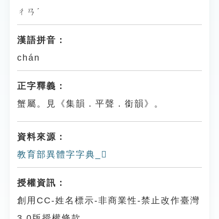
ㄔㄢˊ
漢語拼音：
chán
正字釋義：
蟹屬。見《集韻．平聲．銜韻》。
資料來源：
教育部異體字字典_𧕃
授權資訊：
創用CC-姓名標示-非商業性-禁止改作臺灣
3.0版授權條款