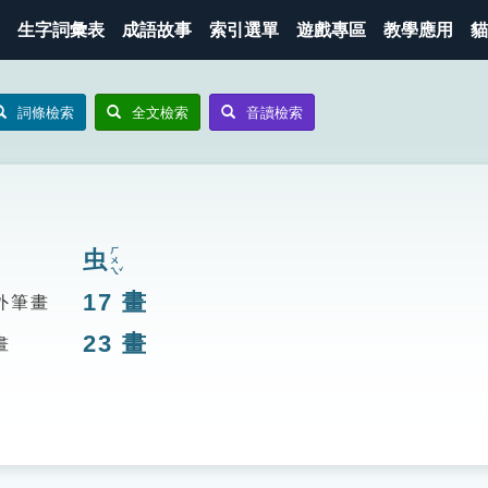
生字詞彙表
成語故事
索引選單
遊戲專區
教學應用
貓
詞條檢索
全文檢索
音讀檢索
ㄏㄨㄟˇ
虫
17
畫
外筆畫
23
畫
畫