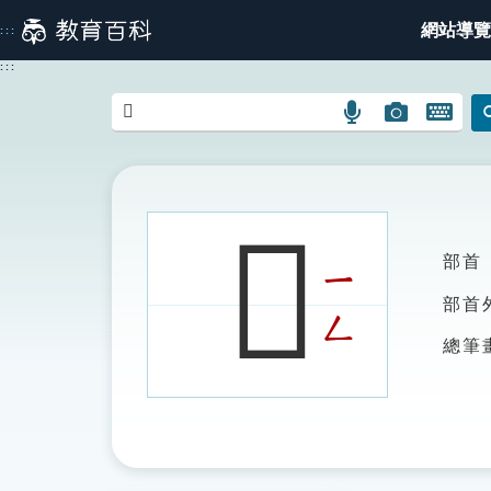
跳
網站導覽
:::
到
主
:::
要
內
語
圖
開
容
言
片
啟
搜
搜
鍵
尋
尋
盤
圖
圖
圖
𧕄
示
示
示
部首
ㄧ
部首
ㄥ
總筆