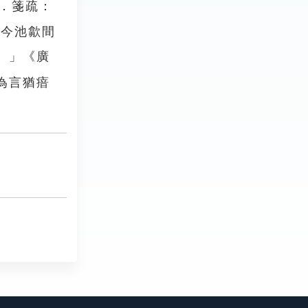
．箋疏：
。今池歙間
。」《廣
為言猶瘖