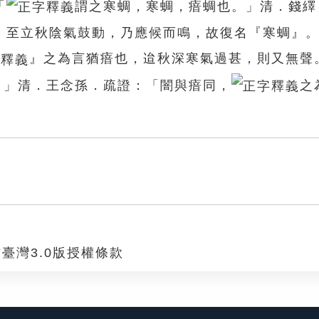
「
謂之寒蜩，寒蜩，瘖蜩也。」清．錢繹
；至立秋陰氣鼓動，乃應候而鳴，故復名『寒蜩』
』之為言猶瘖也，迨秋深寒氣過甚，則又無聲
。」清．王念孫．疏證：「闇與瘖同，
之
臺灣3.0版授權條款