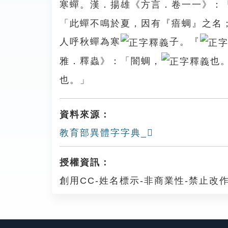
寒蟬。漢．揚雄《方言．卷一一》：
「此蟬不鳴於夏，因有『瘖蜩』之名
人呼秋蟬為寒
子。『
雅．釋蟲》：「闇蜩，
也
也。」
資料來源：
教育部異體字字典_𧕄
授權資訊：
創用CC-姓名標示-非商業性-禁止改作