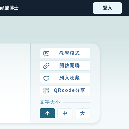
頭鷹博士
登入
教學模式
開啟關聯
列入收藏
QRcode分享
文字大小
小
中
大