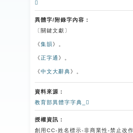
𧐇
異體字/附錄字內容：
〔關鍵文獻〕
《
集韻
》。
《
正字通
》。
《
中文大辭典
》。
資料來源：
教育部異體字字典_𧕈
授權資訊：
創用CC-姓名標示-非商業性-禁止改作