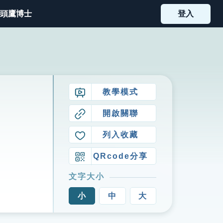
頭鷹博士
登入
教學模式
開啟關聯
列入收藏
QRcode分享
文字大小
小
中
大