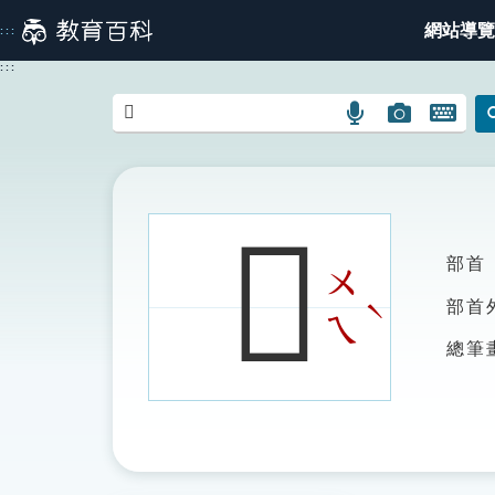
跳
網站導覽
:::
到
主
:::
要
內
語
圖
開
容
言
片
啟
搜
搜
鍵
尋
尋
盤
圖
圖
圖
𧕈
示
示
示
部首
ㄨ
ˋ
部首
ㄟ
總筆