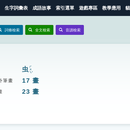
生字詞彙表
成語故事
索引選單
遊戲專區
教學應用
貓
詞條檢索
全文檢索
音讀檢索
ㄏㄨㄟˇ
虫
17
畫
外筆畫
23
畫
畫