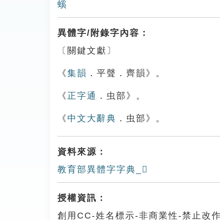
螇
異體字/附錄字內容：
〔關鍵文獻〕
《
集韻
．平聲．齊韻》。
《
正字通
．虫部》。
《
中文大辭典
．虫部》。
資料來源：
教育部異體字字典_𧕉
授權資訊：
創用CC-姓名標示-非商業性-禁止改作