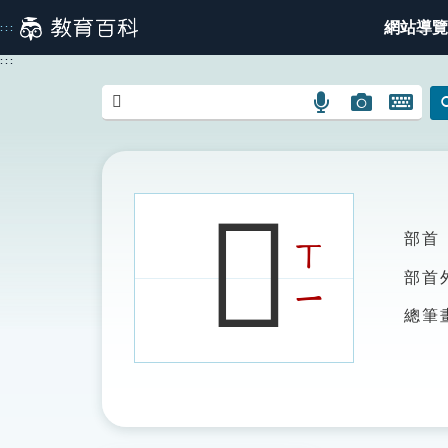
跳
網站導覽
:::
到
主
:::
要
內
語
圖
開
容
言
片
啟
搜
搜
鍵
尋
尋
盤
圖
圖
圖
𧕉
示
示
示
部首
ㄒ
部首
ㄧ
總筆