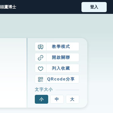
頭鷹博士
登入
教學模式
開啟關聯
列入收藏
QRcode分享
文字大小
小
中
大