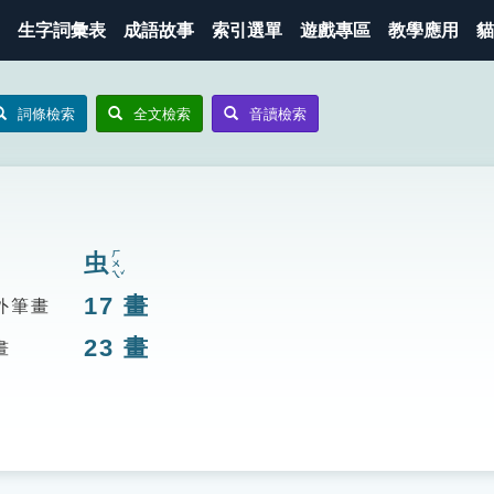
生字詞彙表
成語故事
索引選單
遊戲專區
教學應用
貓
詞條檢索
全文檢索
音讀檢索
ㄏㄨㄟˇ
虫
17
畫
外筆畫
23
畫
畫