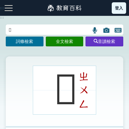
跳
登入
:::
到
主
:::
要
內
語
圖
開
容
注音索引圖示
筆畫索引圖示
部首索引表圖示
言
片
啟
詞條檢索
全文檢索
音讀檢索
搜
搜
鍵
尋
尋
盤
圖
圖
圖
示
示
示
𧕠
ㄓ
ㄨ
網站導覽
ㄥ
生字詞彙表
成語故事