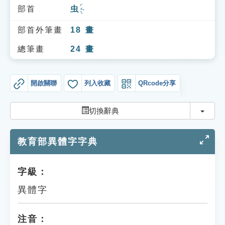
索引選單
ㄏㄨㄟˇ
部首
虫
知識索引
部首外筆畫
18
畫
單字索引
總筆畫
24
畫
生命大百科索引
開啟關聯
列入收藏
QRcode分享
遊戲專區
切換
切換辭典
教學應用
教育部異體字字典
貓頭鷹博士
字級：
異體字
注音：