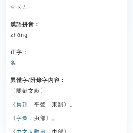
ㄓㄨㄥ
漢語拼音：
zhōng
正字：
螽
異體字/附錄字內容：
〔關鍵文獻〕
《
集韻
．平聲．東韻》。
《
字彙
．虫部》。
《
中文大辭典
．虫部》。