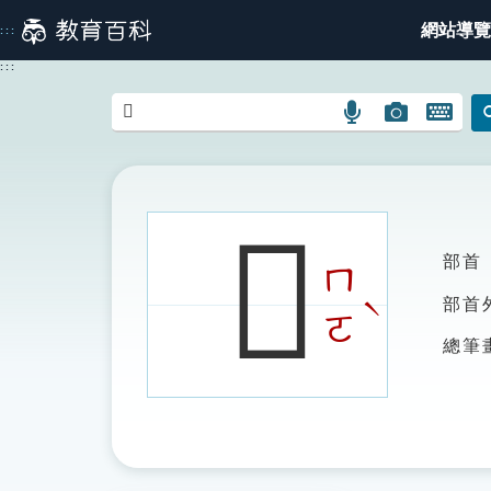
跳
網站導覽
:::
到
主
:::
要
內
語
圖
開
容
言
片
啟
搜
搜
鍵
尋
尋
盤
圖
圖
圖
𧕤
示
示
示
部首
ㄇ
ˋ
部首
ㄛ
總筆