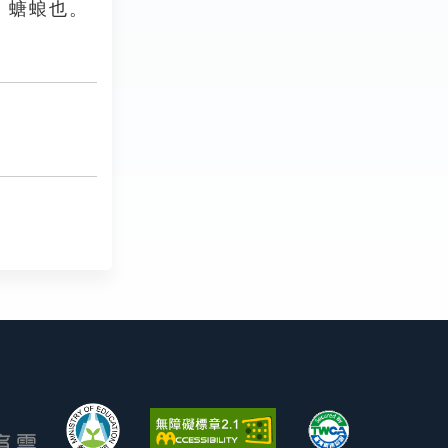
，螗蜋也。