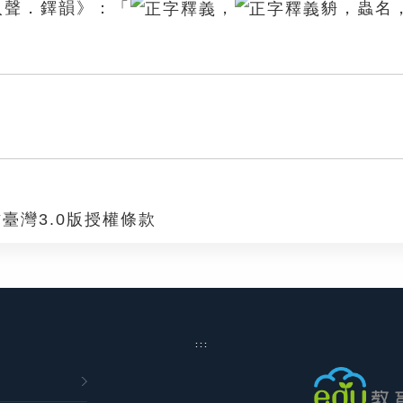
入聲．鐸韻》：「
，
貈，蟲名
臺灣3.0版授權條款
:::