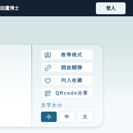
頭鷹博士
登入
教學模式
開啟關聯
列入收藏
QRcode分享
文字大小
小
中
大