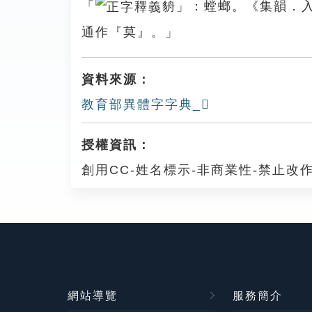
「
貈」：螳螂。《集韻．
通作『莫』。」
資料來源：
教育部異體字字典_𧕤
授權資訊：
創用CC-姓名標示-非商業性-禁止改作
網站導覽
服務簡介