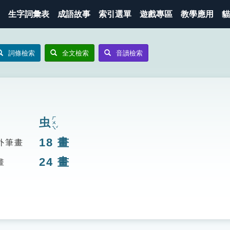
生字詞彙表
成語故事
索引選單
遊戲專區
教學應用
貓
詞條檢索
全文檢索
音讀檢索
ㄏㄨㄟˇ
虫
18
畫
外筆畫
24
畫
畫