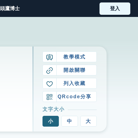
頭鷹博士
登入
教學模式
開啟關聯
列入收藏
QRcode分享
文字大小
小
中
大