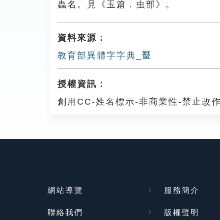
蟲名。見《玉篇．虫部》。
資料來源：
教育部異體字字典_𧕴
授權資訊：
創用CC-姓名標示-非商業性-禁止改作
網站導覽
服務簡介
聯絡我們
版權聲明