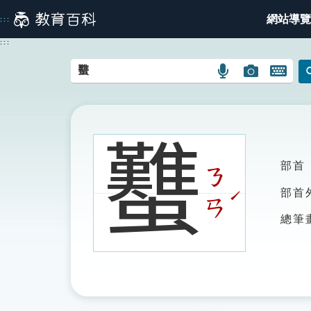
跳
網站導覽
:::
到
主
:::
要
內
語
圖
開
容
言
片
啟
搜
搜
鍵
尋
尋
盤
圖
圖
圖
𧕴
示
示
示
部首
ㄋ
ˊ
部首
ㄢ
總筆