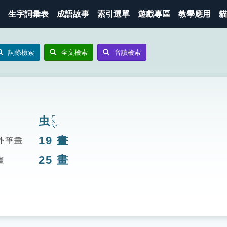
生字詞彙表
成語故事
索引選單
遊戲專區
教學應用
貓
詞條檢索
全文檢索
音讀檢索
ㄏㄨㄟˇ
虫
19
畫
外筆畫
25
畫
畫