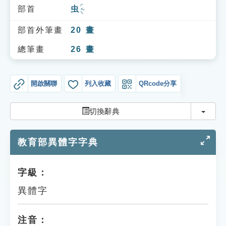
索引選單
ㄏㄨㄟˇ
部首
虫
知識索引
部首外筆畫
20
畫
單字索引
總筆畫
26
畫
生命大百科索引
開啟關聯
列入收藏
QRcode分享
遊戲專區
切換
切換辭典
教學應用
教育部異體字字典
貓頭鷹博士
字級：
異體字
注音：