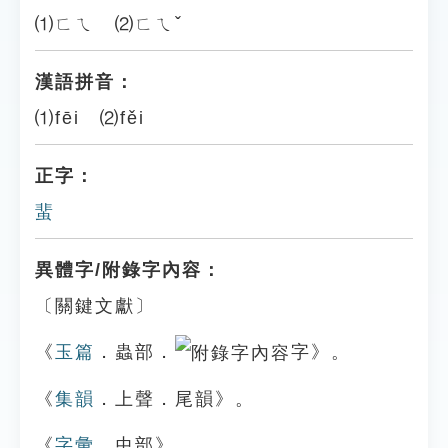
⑴ㄈㄟ ⑵ㄈㄟˇ
漢語拼音：
⑴fēi ⑵fěi
正字：
蜚
異體字/附錄字內容：
〔關鍵文獻〕
《
玉篇
．蟲部．
字》。
《
集韻
．上聲．尾韻》。
《
字彙
．虫部》。