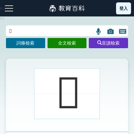
跳
登入
:::
到
主
:::
要
內
語
圖
開
容
注音索引圖示
筆畫索引圖示
部首索引表圖示
言
片
啟
詞條檢索
全文檢索
音讀檢索
搜
搜
鍵
尋
尋
盤
圖
圖
圖
示
示
示
𧕿
網站導覽
生字詞彙表
成語故事