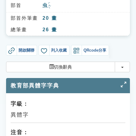
索引選單
ㄏㄨㄟˇ
部首
虫
知識索引
部首外筆畫
20
畫
單字索引
總筆畫
26
畫
生命大百科索引
開啟關聯
列入收藏
QRcode分享
遊戲專區
切換
切換辭典
教學應用
教育部異體字字典
貓頭鷹博士
字級：
異體字
注音：