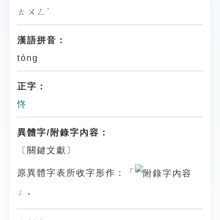
ㄊㄨㄥˊ
漢語拼音：
tóng
正字：
㤏
異體字/附錄字內容：
〔關鍵文獻〕
原異體字表所收字形作：「
」。