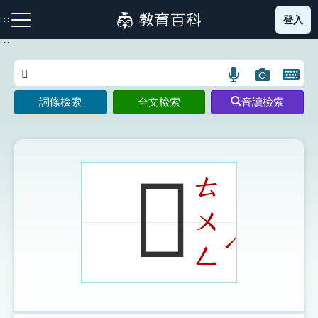
跳
登入
:::
到
主
:::
要
內
語
圖
開
容
注音索引圖示
筆畫索引圖示
部首索引表圖示
言
片
啟
詞條檢索
全文檢索
音讀檢索
搜
搜
鍵
尋
尋
盤
圖
圖
圖
示
示
示
𧖂
ㄊ
ㄨ
網站導覽
ˊ
ㄥ
生字詞彙表
成語故事