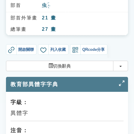
索引選單
ㄏㄨㄟˇ
部首
虫
知識索引
部首外筆畫
21
畫
單字索引
總筆畫
27
畫
生命大百科索引
開啟關聯
列入收藏
QRcode分享
遊戲專區
切換
切換辭典
教學應用
教育部異體字字典
貓頭鷹博士
字級：
異體字
注音：