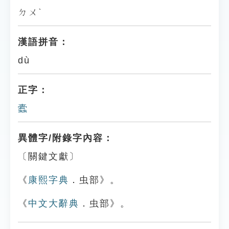
ㄉㄨˋ
漢語拼音：
dù
正字：
蠹
異體字/附錄字內容：
〔關鍵文獻〕
《
康熙字典
．虫部》。
《
中文大辭典
．虫部》。