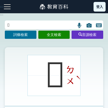
跳
登入
:::
到
主
:::
要
內
語
圖
開
容
注音索引圖示
筆畫索引圖示
部首索引表圖示
言
片
啟
詞條檢索
全文檢索
音讀檢索
搜
搜
鍵
尋
尋
盤
圖
圖
圖
示
示
示
𧖌
ㄉ
網站導覽
ˋ
ㄨ
生字詞彙表
成語故事