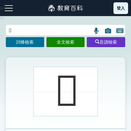
跳
登入
:::
到
主
:::
要
內
語
圖
開
容
注音索引圖示
筆畫索引圖示
部首索引表圖示
言
片
啟
詞條檢索
全文檢索
音讀檢索
搜
搜
鍵
尋
尋
盤
圖
圖
圖
示
示
示
𧖒
網站導覽
生字詞彙表
成語故事