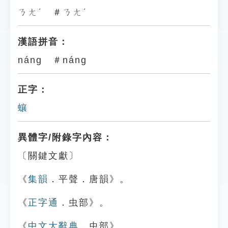
ㄋㄤˊ ＃ㄋㄤˊ
漢語拼音：
náng ＃náng
正字：
蠰
異體字/附錄字內容：
〔關鍵文獻〕
《
集韻
．平聲．唐韻》。
《
正字通
．虫部》。
《
中文大辭典
．虫部》。