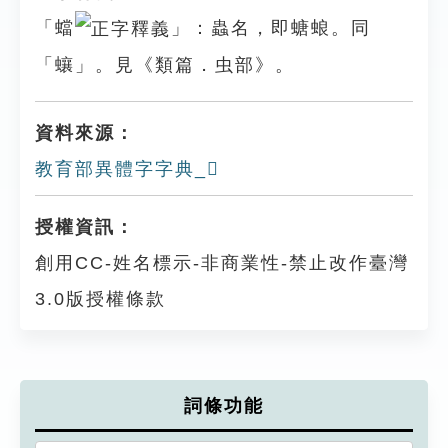
「蟷
」：蟲名，即螗蜋。同
「蠰」。見《類篇．虫部》。
資料來源：
教育部異體字字典_𧖒
授權資訊：
創用CC-姓名標示-非商業性-禁止改作臺灣
3.0版授權條款
詞條功能