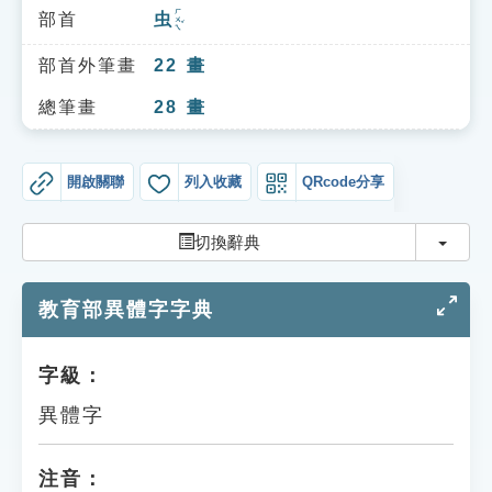
索引選單
ㄏㄨㄟˇ
部首
虫
知識索引
部首外筆畫
22
畫
單字索引
總筆畫
28
畫
生命大百科索引
開啟關聯
列入收藏
QRcode分享
遊戲專區
切換
切換辭典
教學應用
教育部異體字字典
貓頭鷹博士
字級：
異體字
注音：