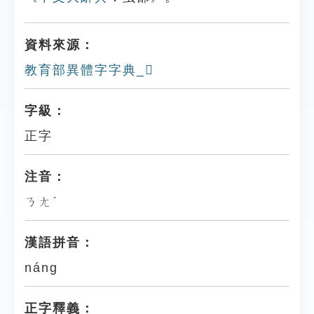
資料來源：
教育部異體字字典_𧖒
字級：
正字
注音：
ㄋㄤˊ
漢語拼音：
náng
正字釋義：