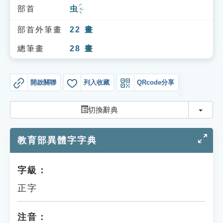
索引選單
ㄏㄨㄟˇ
部首
虫
知識索引
部首外筆畫
22
畫
單字索引
總筆畫
28
畫
生命大百科索引
開啟關聯
列入收藏
QRcode分享
遊戲專區
切換
切換辭典
教學應用
教育部異體字字典
貓頭鷹博士
字級：
正字
注音：