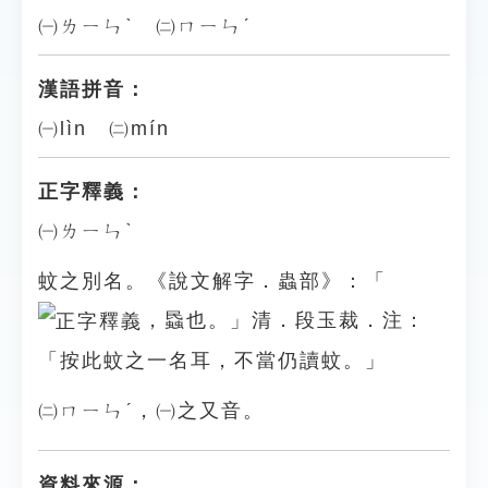
㈠ㄌㄧㄣˋ ㈡ㄇㄧㄣˊ
漢語拼音：
㈠lìn ㈡mín
正字釋義：
㈠ㄌㄧㄣˋ
蚊之別名。《說文解字．蟲部》：「
，蟁也。」清．段玉裁．注：
「按此蚊之一名耳，不當仍讀蚊。」
㈡ㄇㄧㄣˊ，㈠之又音。
資料來源：