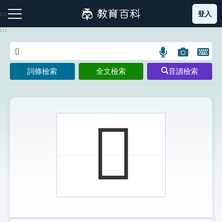
跳
登入
:::
到
主
:::
要
內
語
圖
開
容
注音索引圖示
筆畫索引圖示
部首索引表圖示
言
片
啟
詞條檢索
全文檢索
音讀檢索
搜
搜
鍵
尋
尋
盤
圖
圖
圖
示
示
示
𧖔
網站導覽
生字詞彙表
成語故事