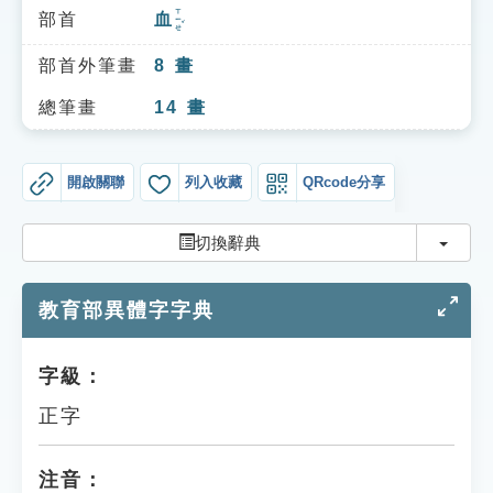
索引選單
ㄒㄧㄝˇ
部首
血
知識索引
部首外筆畫
8
畫
單字索引
總筆畫
14
畫
生命大百科索引
開啟關聯
列入收藏
QRcode分享
遊戲專區
切換
切換辭典
教學應用
教育部異體字字典
貓頭鷹博士
字級：
正字
注音：