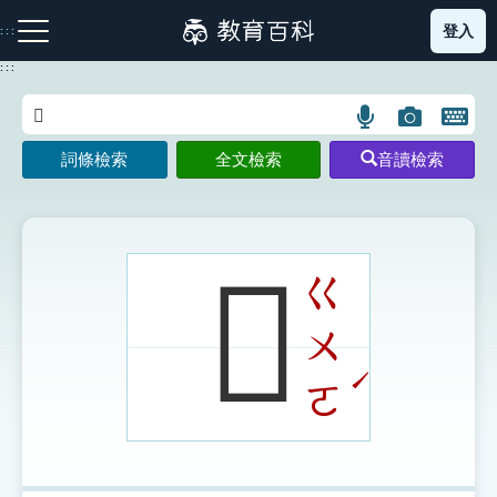
跳
登入
:::
到
主
:::
要
內
語
圖
開
容
注音索引圖示
筆畫索引圖示
部首索引表圖示
言
片
啟
詞條檢索
全文檢索
音讀檢索
搜
搜
鍵
尋
尋
盤
圖
圖
圖
示
示
示
𧖻
ㄍ
ㄨ
網站導覽
ˊ
ㄛ
生字詞彙表
成語故事