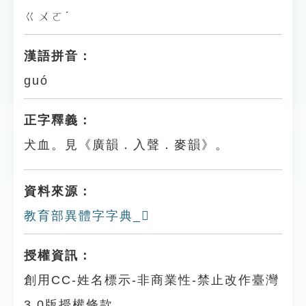
ㄍㄨㄛˊ
漢語拼音：
guó
正字釋義：
犬血。見《廣韻．入聲．麥韻》。
資料來源：
教育部異體字字典_𧖻
授權資訊：
創用CC-姓名標示-非商業性-禁止改作臺灣
3.0版授權條款