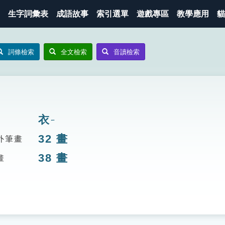
生字詞彙表
成語故事
索引選單
遊戲專區
教學應用
貓
詞條檢索
全文檢索
音讀檢索
衣
ㄧ
32
畫
外筆畫
38
畫
畫