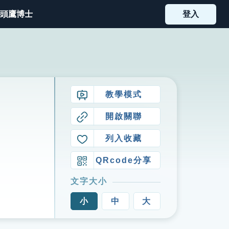
頭鷹博士
登入
教學模式
開啟關聯
列入收藏
QRcode分享
文字大小
小
中
大