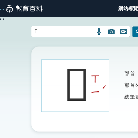
跳
網站導覽
:::
到
主
:::
要
內
語
圖
開
容
言
片
啟
搜
搜
鍵
尋
尋
盤
圖
圖
圖
𧟟
示
示
示
部首
ㄒ
ˊ
部首
ㄧ
總筆