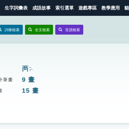
生字詞彙表
成語故事
索引選單
遊戲專區
教學應用
貓
詞條檢索
全文檢索
音讀檢索
襾
ㄧㄚˋ
9
畫
外筆畫
15
畫
畫