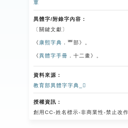
覃
異體字/附錄字內容：
〔關鍵文獻〕
《
康熙字典
．覀部》。
《
異體字手冊
．十二畫》。
資料來源：
教育部異體字字典_𧟹
授權資訊：
創用CC-姓名標示-非商業性-禁止改作