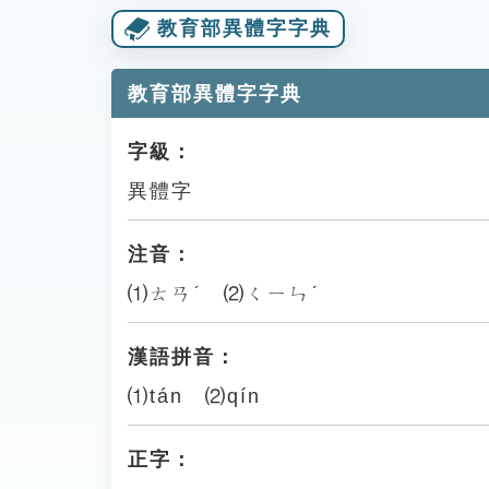
教育部異體字字典
教育部異體字字典
字級：
異體字
注音：
⑴ㄊㄢˊ ⑵ㄑㄧㄣˊ
漢語拼音：
⑴tán ⑵qín
正字：