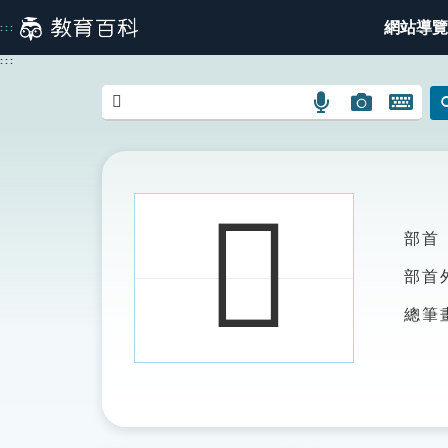
跳
網站導覽
:::
到
主
:::
要
內
語
圖
開
容
言
片
啟
搜
搜
鍵
尋
尋
盤
圖
圖
圖
𧟹
示
示
示
部首
部首
總筆