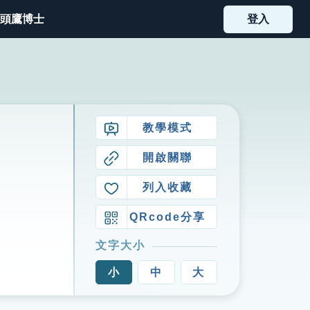
頭鷹博士
登入
教學模式
開啟關聯
列入收藏
QRcode分享
文字大小
小
中
大