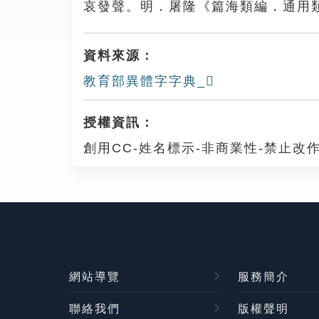
哀發聲。明．屠隆《篇海類編．通用
資料來源：
教育部異體字字典_𧠂
授權資訊：
創用CC-姓名標示-非商業性-禁止改作
網站導覽
服務簡介
聯絡我們
版權聲明