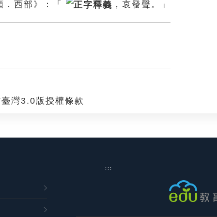
類．西部》：「
，哀發聲。」
臺灣3.0版授權條款
:::