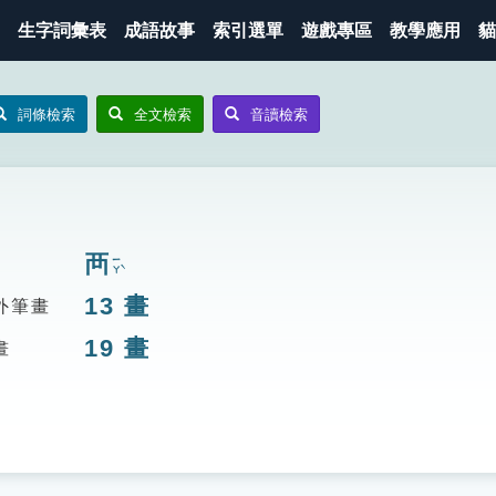
生字詞彙表
成語故事
索引選單
遊戲專區
教學應用
貓
詞條檢索
全文檢索
音讀檢索
襾
ㄧㄚˋ
13
畫
外筆畫
19
畫
畫