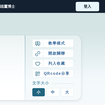
頭鷹博士
登入
教學模式
開啟關聯
列入收藏
QRcode分享
文字大小
小
中
大