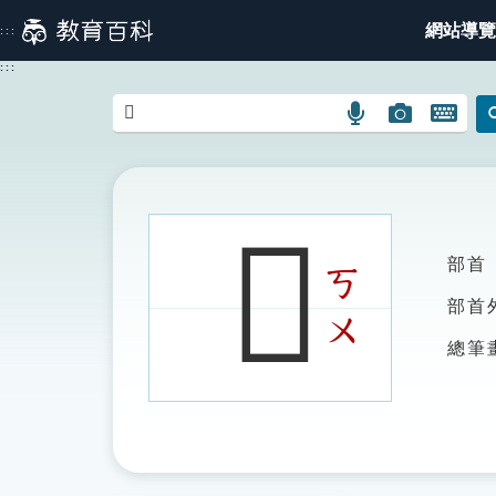
跳
網站導覽
:::
到
主
:::
要
內
語
圖
開
容
言
片
啟
搜
搜
鍵
尋
尋
盤
圖
圖
圖
𧠂
示
示
示
部首
ㄎ
部首
ㄨ
總筆