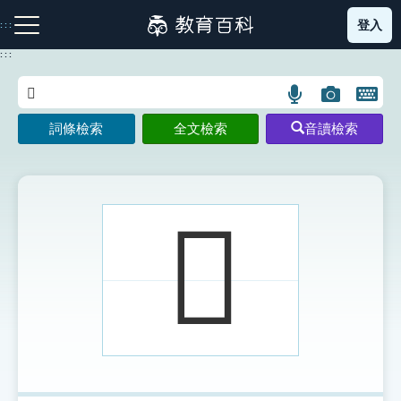
跳
登入
:::
到
主
:::
要
內
語
圖
開
容
注音索引圖示
筆畫索引圖示
部首索引表圖示
言
片
啟
詞條檢索
全文檢索
音讀檢索
搜
搜
鍵
尋
尋
盤
圖
圖
圖
示
示
示
𧣺
網站導覽
生字詞彙表
成語故事