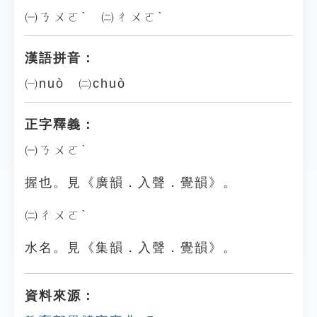
㈠ㄋㄨㄛˋ ㈡ㄔㄨㄛˋ
漢語拼音：
㈠nuò ㈡chuò
正字釋義：
㈠ㄋㄨㄛˋ
握也。見《廣韻．入聲．覺韻》。
㈡ㄔㄨㄛˋ
水名。見《集韻．入聲．覺韻》。
資料來源：