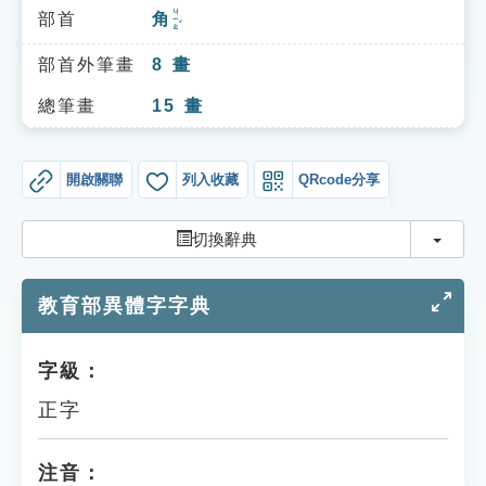
索引選單
ㄐㄧㄠˇ
部首
角
知識索引
部首外筆畫
8
畫
單字索引
總筆畫
15
畫
生命大百科索引
開啟關聯
列入收藏
QRcode分享
遊戲專區
切換
切換辭典
教學應用
教育部異體字字典
貓頭鷹博士
字級：
正字
注音：