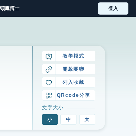
頭鷹博士
登入
教學模式
開啟關聯
列入收藏
QRcode分享
文字大小
小
中
大