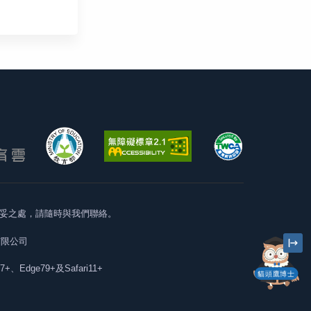
妥之處，請隨時與我們聯絡。
有限公司
57+、Edge79+及Safari11+
貓頭鷹博士