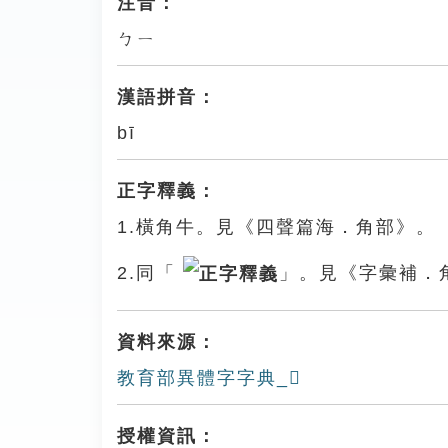
注音：
ㄅㄧ
漢語拼音：
bī
正字釋義：
1.橫角牛。見《四聲篇海．角部》。
2.同「
」。見《字彙補．
資料來源：
教育部異體字字典_𧤃
授權資訊：