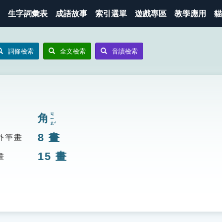
生字詞彙表
成語故事
索引選單
遊戲專區
教學應用
貓
詞條檢索
全文檢索
音讀檢索
ㄐㄧㄠˇ
角
8
畫
外筆畫
15
畫
畫