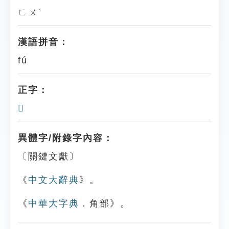
ㄈㄨˊ
漢語拼音：
fú
正字：
𧥙
異體字/附錄字內容：
〔關鍵文獻〕
《
中文大辭典
》。
《
中華大字典
．角部》。