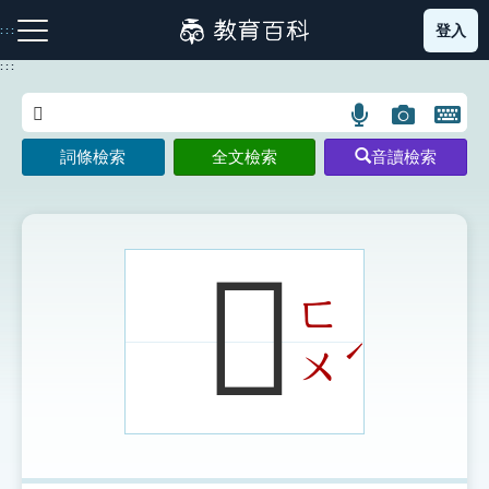
跳
登入
:::
到
主
:::
要
內
語
圖
開
容
注音索引圖示
筆畫索引圖示
部首索引表圖示
言
片
啟
詞條檢索
全文檢索
音讀檢索
搜
搜
鍵
尋
尋
盤
圖
圖
圖
示
示
示
𧥚
ㄈ
網站導覽
ˊ
ㄨ
生字詞彙表
成語故事