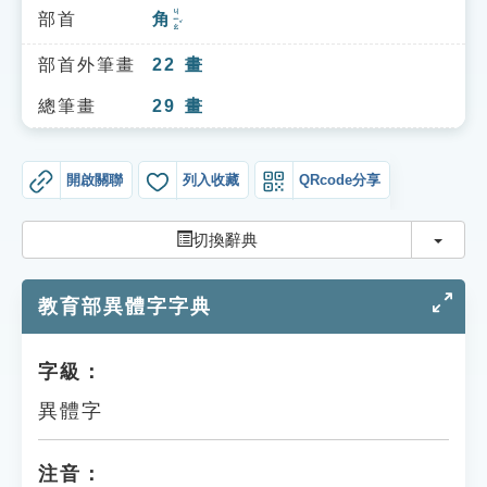
索引選單
ㄐㄧㄠˇ
部首
角
知識索引
部首外筆畫
22
畫
單字索引
總筆畫
29
畫
生命大百科索引
開啟關聯
列入收藏
QRcode分享
遊戲專區
切換
切換辭典
教學應用
教育部異體字字典
貓頭鷹博士
字級：
異體字
注音：