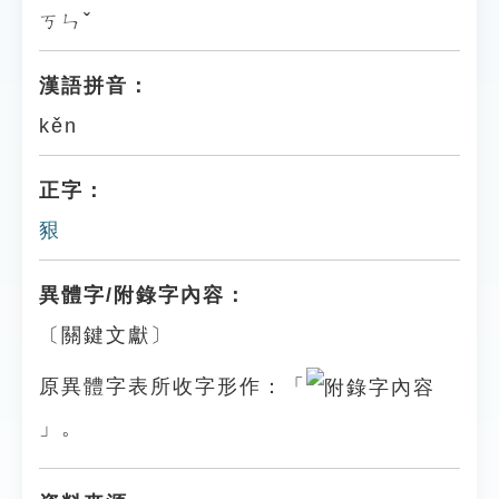
ㄎㄣˇ
漢語拼音：
kěn
正字：
豤
異體字/附錄字內容：
〔關鍵文獻〕
原異體字表所收字形作：「
」。