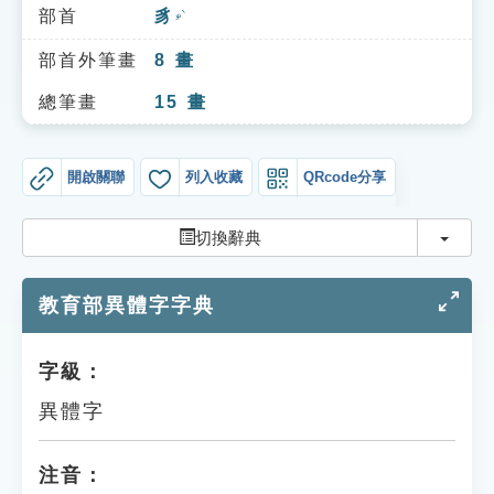
索引選單
部首
豸
ㄓˋ
知識索引
部首外筆畫
8
畫
單字索引
總筆畫
15
畫
生命大百科索引
開啟關聯
列入收藏
QRcode分享
遊戲專區
切換
切換辭典
教學應用
教育部異體字字典
貓頭鷹博士
字級：
異體字
注音：