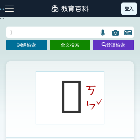
跳
登入
:::
到
主
:::
要
內
語
圖
開
容
注音索引圖示
筆畫索引圖示
部首索引表圖示
言
片
啟
詞條檢索
全文檢索
音讀檢索
搜
搜
鍵
尋
尋
盤
圖
圖
圖
示
示
示
𧳢
ㄎ
網站導覽
ˇ
ㄣ
生字詞彙表
成語故事