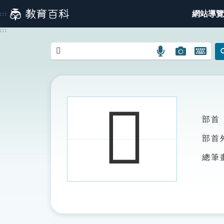
跳
網站導覽
:::
到
主
:::
要
內
語
圖
開
容
言
片
啟
搜
搜
鍵
尋
尋
盤
圖
圖
圖
𧴁
示
示
示
部首
部首
總筆