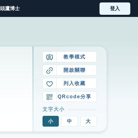
頭鷹博士
登入
教學模式
開啟關聯
列入收藏
QRcode分享
文字大小
小
中
大