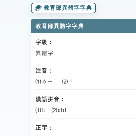
教育部異體字字典
教育部異體字字典
字級：
異體字
注音：
⑴ㄌㄧˊ ⑵ㄔ
漢語拼音：
⑴lí ⑵chī
正字：