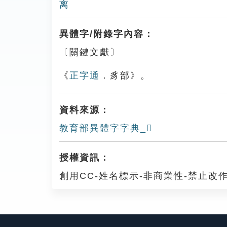
离
異體字/附錄字內容：
〔關鍵文獻〕
《
正字通
．豸部》。
資料來源：
教育部異體字字典_𧴁
授權資訊：
創用CC-姓名標示-非商業性-禁止改作