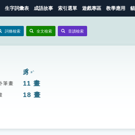
生字詞彙表
成語故事
索引選單
遊戲專區
教學應用
貓
詞條檢索
全文檢索
音讀檢索
豸
ㄓˋ
11
畫
外筆畫
18
畫
畫