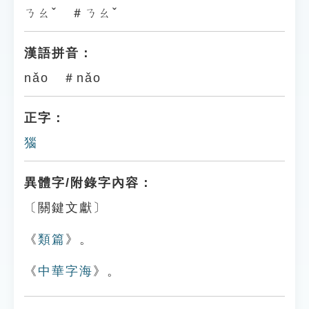
ㄋㄠˇ ＃ㄋㄠˇ
漢語拼音：
nǎo ＃nǎo
正字：
㺁
異體字/附錄字內容：
〔關鍵文獻〕
《
類篇
》。
《
中華字海
》。