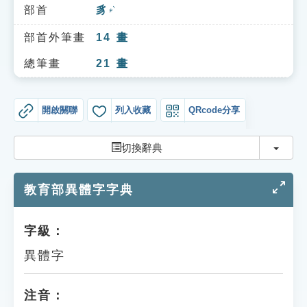
索引選單
部首
豸
ㄓˋ
知識索引
部首外筆畫
14
畫
單字索引
總筆畫
21
畫
生命大百科索引
開啟關聯
列入收藏
QRcode分享
遊戲專區
切換
切換辭典
教學應用
教育部異體字字典
貓頭鷹博士
字級：
異體字
注音：