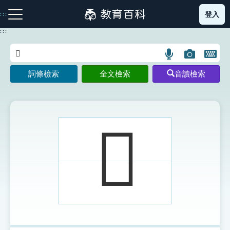
跳
登入
:::
到
主
:::
要
內
語
圖
開
容
注音索引圖示
筆畫索引圖示
部首索引表圖示
言
片
啟
詞條檢索
全文檢索
音讀檢索
搜
搜
鍵
尋
尋
盤
圖
圖
圖
示
示
示
𧴙
網站導覽
生字詞彙表
成語故事