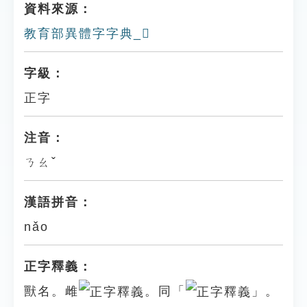
資料來源：
教育部異體字字典_𧴙
字級：
正字
注音：
ㄋㄠˇ
漢語拼音：
nǎo
正字釋義：
獸名。雌
。同「
」。