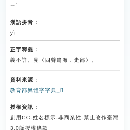
ㄧˋ
漢語拼音：
yì
正字釋義：
義不詳。見《四聲篇海．走部》。
資料來源：
教育部異體字字典_𧺎
授權資訊：
創用CC-姓名標示-非商業性-禁止改作臺灣
3.0版授權條款