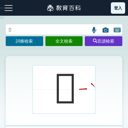
跳
登入
:::
到
主
:::
要
內
語
圖
開
容
注音索引圖示
筆畫索引圖示
部首索引表圖示
言
片
啟
詞條檢索
全文檢索
音讀檢索
搜
搜
鍵
尋
尋
盤
圖
圖
圖
示
示
示
𧺎
ˋ
ㄧ
網站導覽
生字詞彙表
成語故事