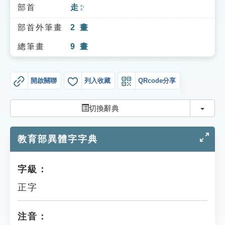
索引選單
部首
走
ㄗㄡˇ
知識索引
部首外筆畫
2
畫
單字索引
總筆畫
9
畫
生命大百科索引
開啟關聯
列入收藏
QRcode分享
遊戲專區
切換
切換辭典
教學應用
教育部異體字字典
貓頭鷹博士
字級：
正字
注音：