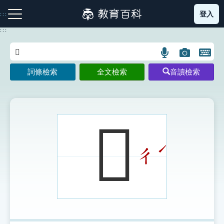
跳
登入
:::
到
主
:::
要
內
語
圖
開
容
注音索引圖示
筆畫索引圖示
部首索引表圖示
言
片
啟
詞條檢索
全文檢索
音讀檢索
搜
搜
鍵
尋
尋
盤
圖
圖
圖
示
示
示
𧺏
ˊ
ㄔ
網站導覽
生字詞彙表
成語故事