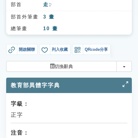
索引選單
部首
走
ㄗㄡˇ
知識索引
部首外筆畫
3
畫
單字索引
總筆畫
10
畫
生命大百科索引
開啟關聯
列入收藏
QRcode分享
遊戲專區
切換
切換辭典
教學應用
教育部異體字字典
貓頭鷹博士
字級：
正字
注音：