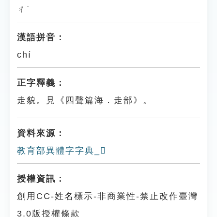
ㄔˊ
漢語拼音：
chí
正字釋義：
走貌。見《四聲篇海．走部》。
資料來源：
教育部異體字字典_𧺏
授權資訊：
創用CC-姓名標示-非商業性-禁止改作臺灣
3.0版授權條款