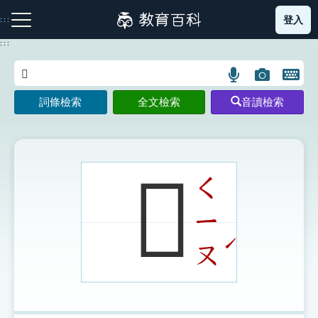
跳
登入
:::
到
主
:::
要
內
語
圖
開
容
注音索引圖示
筆畫索引圖示
部首索引表圖示
言
片
啟
詞條檢索
全文檢索
音讀檢索
搜
搜
鍵
尋
尋
盤
圖
圖
圖
示
示
示
𧻱
ㄑ
ㄧ
網站導覽
ˊ
ㄡ
生字詞彙表
成語故事