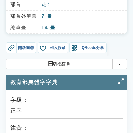
索引選單
部首
走
ㄗㄡˇ
知識索引
部首外筆畫
7
畫
單字索引
總筆畫
14
畫
生命大百科索引
開啟關聯
列入收藏
QRcode分享
遊戲專區
切換
切換辭典
教學應用
教育部異體字字典
貓頭鷹博士
字級：
正字
注音：