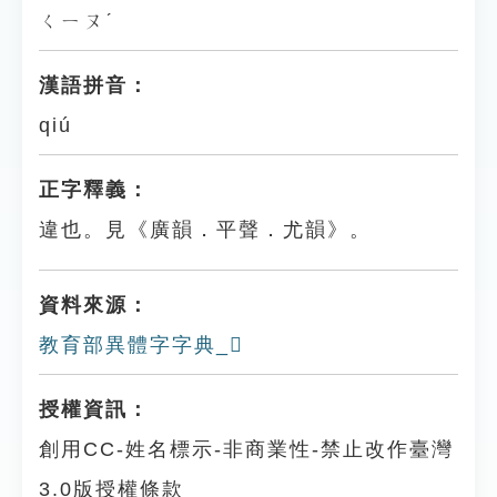
ㄑㄧㄡˊ
漢語拼音：
qiú
正字釋義：
違也。見《廣韻．平聲．尤韻》。
資料來源：
教育部異體字字典_𧻱
授權資訊：
創用CC-姓名標示-非商業性-禁止改作臺灣
3.0版授權條款